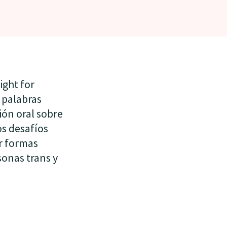
ight for
 palabras
ión oral sobre
os desafíos
r formas
sonas trans y